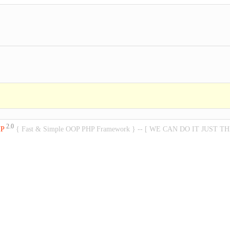
2.0
HP
{ Fast & Simple OOP PHP Framework } -- [ WE CAN DO IT JUST TH